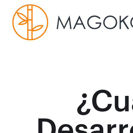
¿Cu
Desarr