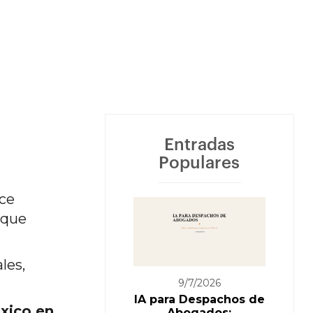
Entradas
Populares
ace
 que
les,
9/7/2026
IA para Despachos de
xico en
Abogados: