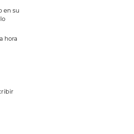
o en su
lo
da hora
ribir