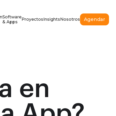
n
Software
Agendar
Proyectos
Insights
Nosotros
& Apps
a en
na App?