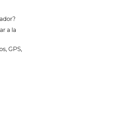
iador?
r a la
os, GPS,