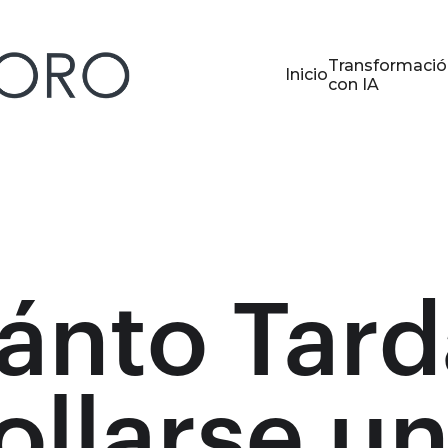
Transformació
Inicio
con IA
ánto Tard
ollarse u