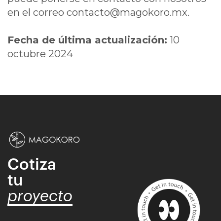
en el correo contacto@magokoro.mx.
Fecha de última actualización:
10
octubre 2024
Cotiza
tu
proyecto