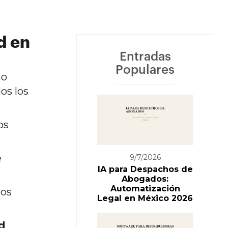
d en
Entradas
Populares
mo
os los
os
e
9/7/2026
IA para Despachos de
Abogados:
Automatización
los
Legal en México 2026
d