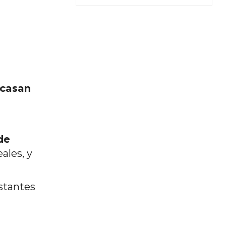
acasan
de
ales, y
nstantes