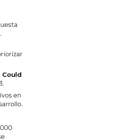
cuesta
.
riorizar
, Could
3.
ivos en
arrollo.
,000
se