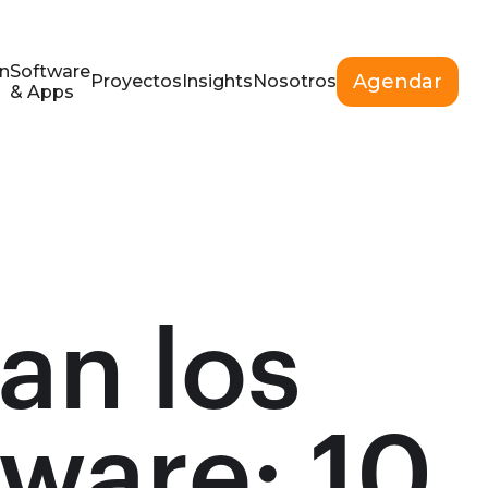
n
Software
Agendar
Proyectos
Insights
Nosotros
& Apps
an los
ware: 10