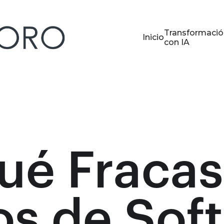
Transformació
Inicio
con IA
ué Fracas
os de Soft