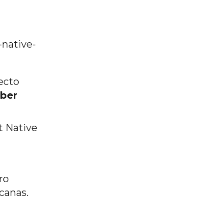
-native-
ecto
ber
t Native
ro
canas.