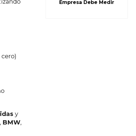
ntizando
Empresa Debe Medir
 cero)
mo
idas
y
,
BMW
,