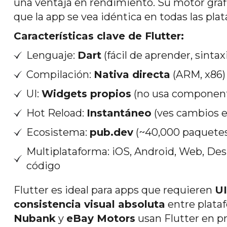
una ventaja en rendimiento. Su motor grá
que la app se vea idéntica en todas las pla
Características clave de Flutter:
Lenguaje:
Dart
(fácil de aprender, sintax
Compilación:
Nativa directa
(ARM, x86)
UI:
Widgets propios
(no usa componente
Hot Reload:
Instantáneo
(ves cambios e
Ecosistema:
pub.dev
(~40,000 paquetes
Multiplataforma: iOS, Android, Web, D
código
Flutter es ideal para apps que requieren
UI
consistencia visual absoluta
entre plat
Nubank
y
eBay Motors
usan Flutter en p