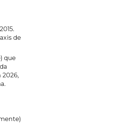
2015.
taxis de
e) que
 da
n 2026,
a.
amente)