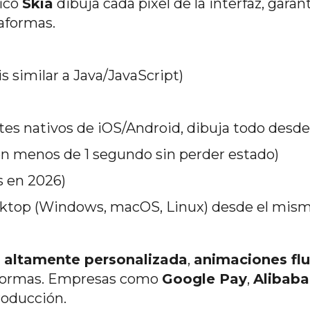
fico
Skia
dibuja cada píxel de la interfaz, gara
taformas.
is similar a Java/JavaScript)
s nativos de iOS/Android, dibuja todo desde
n menos de 1 segundo sin perder estado)
 en 2026)
esktop (Windows, macOS, Linux) desde el mis
 altamente personalizada
,
animaciones flu
aformas. Empresas como
Google Pay
,
Alibaba
roducción.