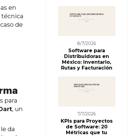
as en
, técnica
 caso de
8/7/2026
Software para
Distribuidoras en
México: Inventario,
Rutas y Facturación
orma
s para
Dart
, un
7/7/2026
KPIs para Proyectos
de Software: 20
 le da
Métricas que tu