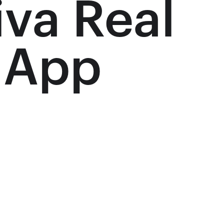
va Real
u App