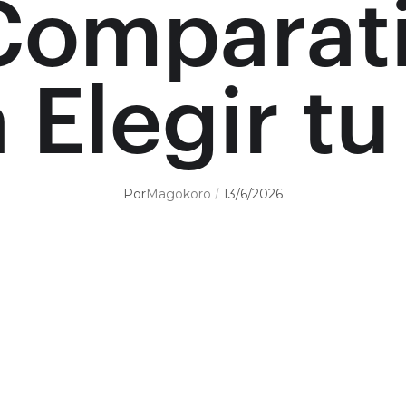
Comparati
 Elegir t
Por
Magokoro
13/6/2026