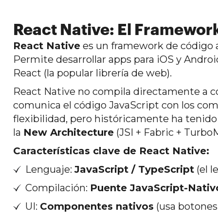
React Native: El Framewor
React Native
es un framework de código a
Permite desarrollar apps para iOS y Andro
React (la popular librería de web).
React Native no compila directamente a có
comunica el código JavaScript con los com
flexibilidad, pero históricamente ha tenid
la
New Architecture
(JSI + Fabric + Turbo
Características clave de React Native:
Lenguaje:
JavaScript / TypeScript
(el 
Compilación:
Puente JavaScript-Nativ
UI:
Componentes nativos
(usa botones,