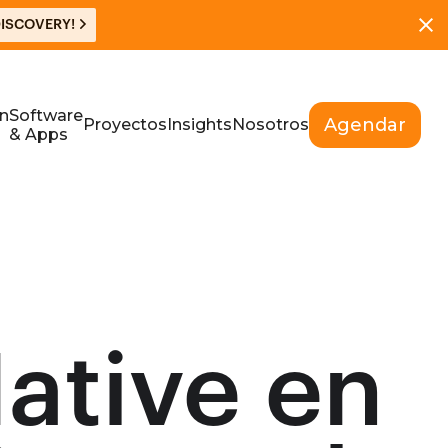
DISCOVERY!
n
Software
Agendar
Proyectos
Insights
Nosotros
& Apps
Native en