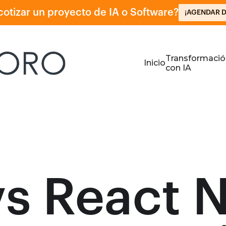
cotizar un proyecto de IA o Software?
¡AGENDAR 
Transformació
Inicio
con IA
vs React 