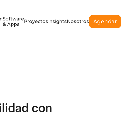
n
Software
Agendar
Proyectos
Insights
Nosotros
& Apps
lidad con