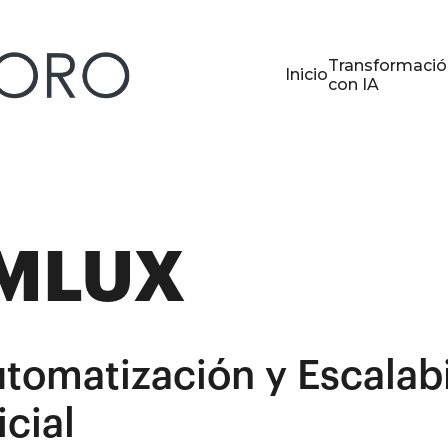
Transformació
Inicio
con IA
IMLUX
tomatización y Escalabi
icial