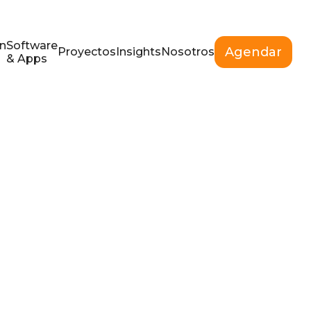
n
Software
Agendar
Proyectos
Insights
Nosotros
& Apps