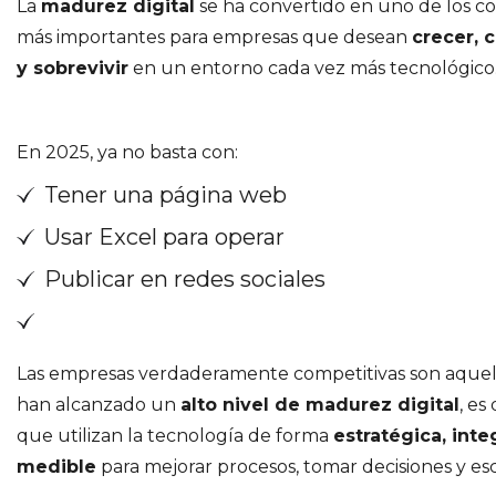
La
madurez digital
se ha convertido en uno de los c
más importantes para empresas que desean
crecer, 
y sobrevivir
en un entorno cada vez más tecnológico
En 2025, ya no basta con:
Tener una página web
Usar Excel para operar
Publicar en redes sociales
Las empresas verdaderamente competitivas son aquel
han alcanzado un
alto nivel de madurez digital
, es 
que utilizan la tecnología de forma
estratégica, inte
medible
para mejorar procesos, tomar decisiones y esc