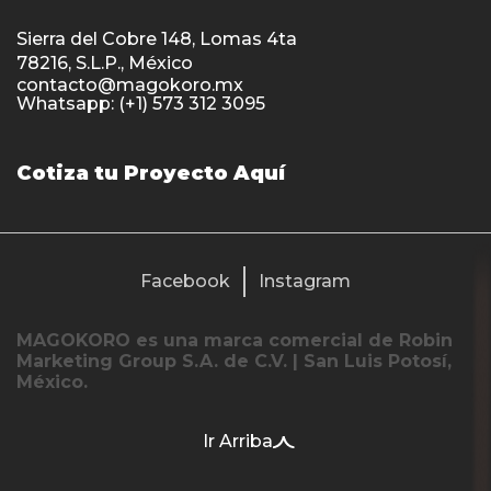
Sierra del Cobre 148, Lomas 4ta
78216, S.L.P., México
contacto@magokoro.mx
Whatsapp: (+1) 573 312 3095
Cotiza tu Proyecto Aquí
Facebook
Instagram
MAGOKORO es una marca comercial de Robin
Marketing Group S.A. de C.V. | San Luis Potosí,
México.
Ir Arriba