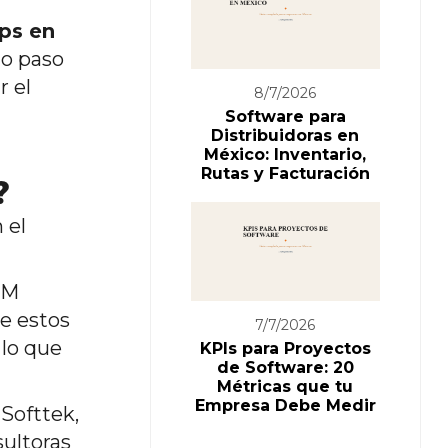
pps en
to paso
r el
8/7/2026
Software para
Distribuidoras en
México: Inventario,
Rutas y Facturación
?
 el
EM
e estos
7/7/2026
 lo que
KPIs para Proyectos
de Software: 20
Métricas que tu
Empresa Debe Medir
Softtek,
ultoras