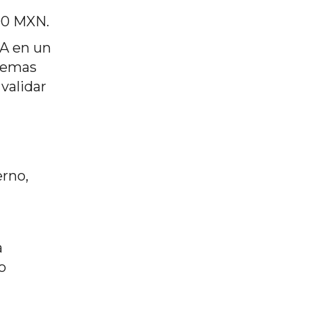
00 MXN.
IA en un
stemas
validar
erno,
a
o