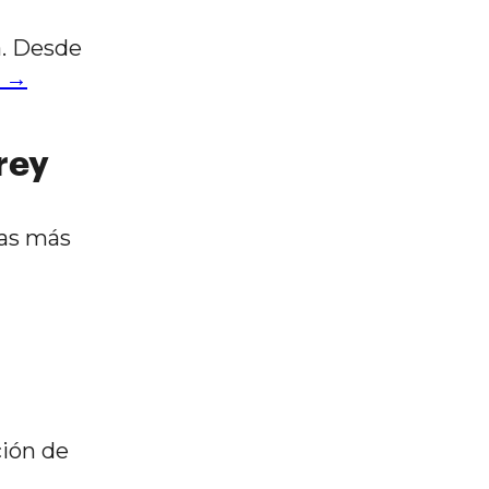
a. Desde
a →
rey
las más
ción de