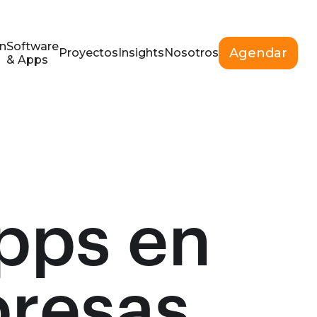
n
Software
Agendar
Proyectos
Insights
Nosotros
& Apps
Apps en
resas,