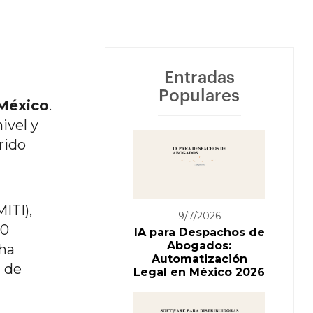
Entradas
Populares
 México
.
ivel y
rido
ITI),
9/7/2026
00
IA para Despachos de
Abogados:
 ha
Automatización
g de
Legal en México 2026