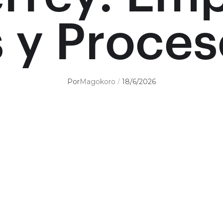
 y Proce
Por
Magokoro
18/6/2026