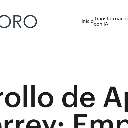
Transformació
Inicio
con IA
ollo de 
rrey: Emp