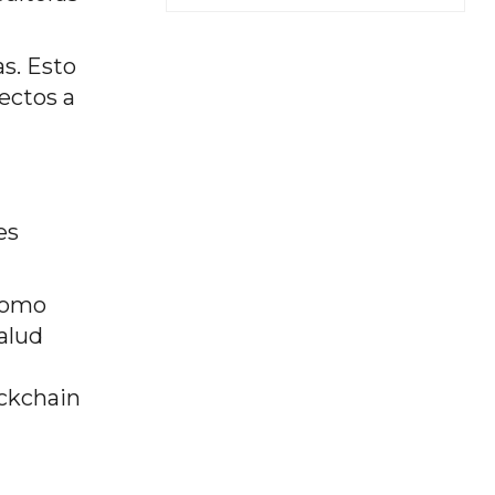
as. Esto
ectos a
es
como
alud
ockchain