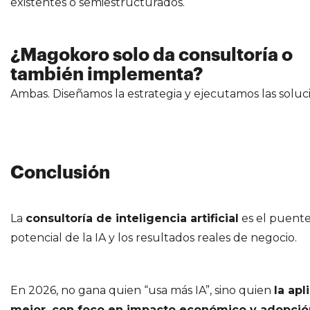
existentes o semiestructurados.
¿Magokoro solo da consultoría o
también implementa?
Ambas. Diseñamos la estrategia y ejecutamos las soluc
Conclusión
La
consultoría de inteligencia artificial
es el puente
potencial de la IA y los resultados reales de negocio.
En 2026, no gana quien “usa más IA”, sino quien
la apl
mejor, con foco en impacto económico y adopció