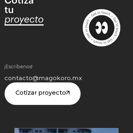
Cotiza
tu
proyecto
¡Escríbenos!
contacto@magokoro.mx
Cotizar proyecto
Iniciar Proyecto